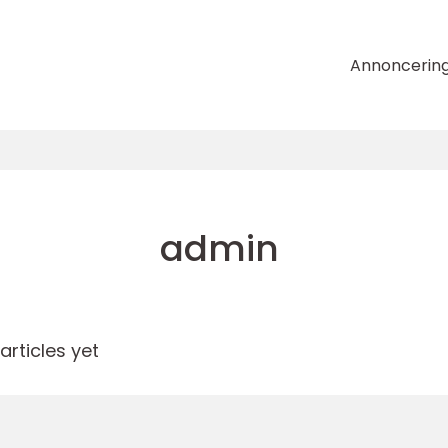
Annoncerin
admin
rticles yet