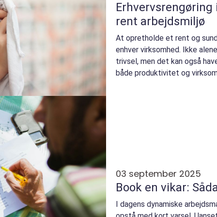
Erhvervsrengøring i
rent arbejdsmiljø
At opretholde et rent og sund
enhver virksomhed. Ikke alen
trivsel, men det kan også have
både produktivitet og virksom
03 september 2025
Book en vikar: Såd
I dagens dynamiske arbejdsma
opstå med kort varsel. Uanse