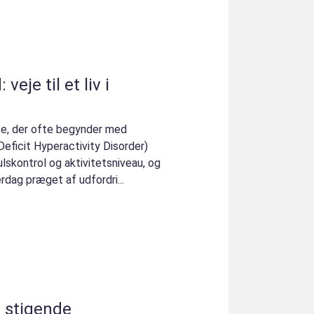
eje til et liv i
se, der ofte begynder med
eficit Hyperactivity Disorder)
skontrol og aktivitetsniveau, og
dag præget af udfordri...
 stigende