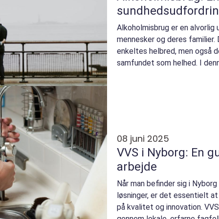
sundhedsudfordri
Alkoholmisbrug er en alvorlig
mennesker og deres familier. 
enkeltes helbred, men også de
samfundet som helhed. I denne 
alkoho...
08 juni 2025
VVS i Nyborg: En gu
arbejde
Når man befinder sig i Nyborg 
løsninger, er det essentielt at
på kvalitet og innovation. VV
gennem lokale, erfarne fagfolk,