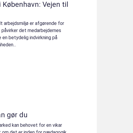
 København: Vejen til
t arbejdsmiljø er afgørende for
e påvirker det medarbejdernes
 en betydelig indvirkning på
heden...
an gør du
rked kan behovet for en vikar
t om det er inden for pædagogik,