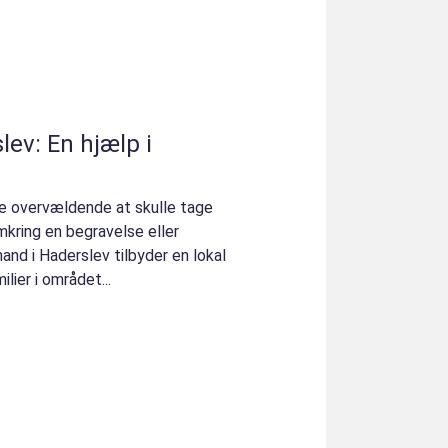
ev: En hjælp i
re overvældende at skulle tage
 omkring en begravelse eller
nd i Haderslev tilbyder en lokal
lier i området...