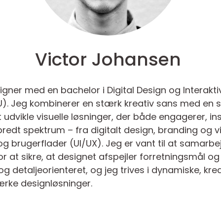
Victor Johansen
igner med en bachelor i Digital Design og Interakti
U). Jeg kombinerer en stærk kreativ sans med en st
 udvikle visuelle løsninger, der både engagerer, i
redt spektrum – fra digitalt design, branding og visu
og brugerflader (UI/UX). Jeg er vant til at samarb
 at sikre, at designet afspejler forretningsmål o
etaljeorienteret, og jeg trives i dynamiske, kreat
tærke designløsninger.