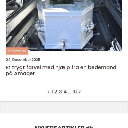
inspiration
04. December 2025
Et trygt farvel med hjælp fra en bedemand
på Amager
<
1
2
3
4
…
16
>