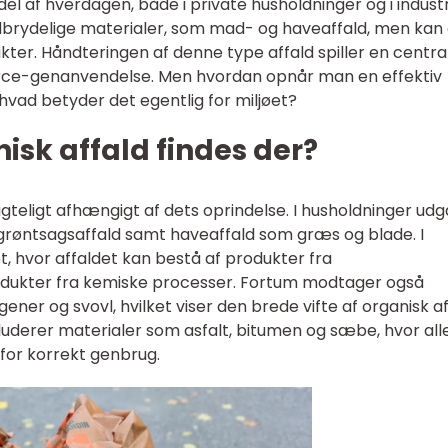
del af hverdagen, både i private husholdninger og i industr
edbrydelige materialer, som mad- og haveaffald, men kan
ukter. Håndteringen af denne type affald spiller en centra
source-genanvendelse. Men hvordan opnår man en effektiv
 hvad betyder det egentlig for miljøet?
isk affald findes der?
gteligt afhængigt af dets oprindelse. I husholdninger udg
 grøntsagsaffald samt haveaffald som græs og blade. I
t, hvor affaldet kan bestå af produkter fra
odukter fra kemiske processer. Fortum modtager også
ener og svovl, hvilket viser den brede vifte af organisk a
luderer materialer som asfalt, bitumen og sæbe, hvor all
for korrekt genbrug.