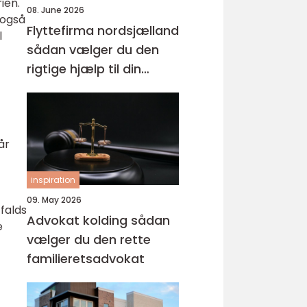
ien.
08. June 2026
 også
Flyttefirma nordsjælland
l
sådan vælger du den
rigtige hjælp til din
flytning
år
inspiration
09. May 2026
ffalds
Advokat kolding sådan
e
vælger du den rette
familieretsadvokat