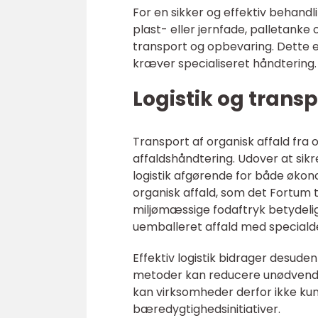
For en sikker og effektiv behand
plast- eller jernfade, palletanke 
transport og opbevaring. Dette er
kræver specialiseret håndtering.
Logistik og transp
Transport af organisk affald fra o
affaldshåndtering. Udover at sikre
logistik afgørende for både økono
organisk affald, som det Fortum
miljømæssige fodaftryk betydelig
uemballeret affald med speciald
Effektiv logistik bidrager desude
metoder kan reducere unødvendig
kan virksomheder derfor ikke ku
bæredygtighedsinitiativer.