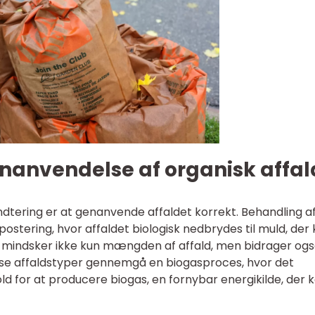
nanvendelse af organisk affal
håndtering er at genanvende affaldet korrekt. Behandling a
stering, hvor affaldet biologisk nedbrydes til muld, der
 mindsker ikke kun mængden af affald, men bidrager også
isse affaldstyper gennemgå en biogasproces, hvor det
 for at producere biogas, en fornybar energikilde, der 