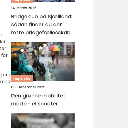
14. March 2026
Bridgeklub på Sjællland:
sådan finder du det
rette bridgefællesskab
n.
den
ter
 for
 er i
inspiration
å med
05. December 2025
Den grønne mobilitet
med en el scooter