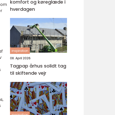
komfort og køreglæde i
 som
hverdagen
er
af
inspiration
v
08. April 2026
Tagpap århus solidt tag
s
til skiftende vejr
s,
s
inspiration