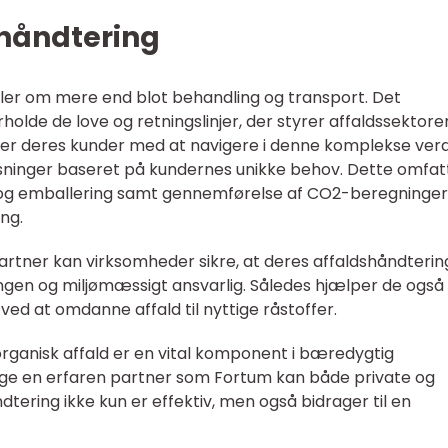
shåndtering
dler om mere end blot behandling og transport. Det
olde de love og retningslinjer, der styrer affaldssektore
r deres kunder med at navigere i denne komplekse ver
sninger baseret på kundernes unikke behov. Dette omfat
 og emballering samt gennemførelse af CO2-beregninger
ng.
rtner kan virksomheder sikre, at deres affaldshåndtering
gen og miljømæssigt ansvarlig. Således hjælper de ogs
ed at omdanne affald til nyttige råstoffer.
 organisk affald er en vital komponent i bæredygtig
lge en erfaren partner som Fortum kan både private og
dtering ikke kun er effektiv, men også bidrager til en