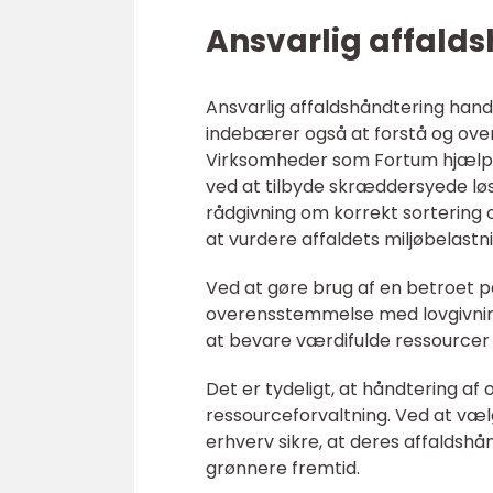
Ansvarlig affald
Ansvarlig affaldshåndtering han
indebærer også at forstå og overh
Virksomheder som Fortum hjælpe
ved at tilbyde skræddersyede lø
rådgivning om korrekt sortering
at vurdere affaldets miljøbelastni
Ved at gøre brug af en betroet pa
overensstemmelse med lovgivnin
at bevare værdifulde ressourcer v
Det er tydeligt, at håndtering af
ressourceforvaltning. Ved at væ
erhverv sikre, at deres affaldshån
grønnere fremtid.