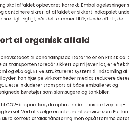
ling skal affaldet opbevares korrekt. Emballageløsninger
og containere sikrer, at affaldet er sikkert indkapslet und
 særligt vigtigt, når det kommer til flydende affald, der
ort af organisk affald
phavsstedet til behandlingsfaciliteterne er en kritisk del 
 at transporten foregår sikkert og miljøvenligt, er effekti
mi og økologi. Et velstruktureret system til indsamling af
 tilbyder, kan hjælpe virksomheder med at reducere dere
t. Dette inkluderer transport af både emballeret og
esignede køretøjer som slamsugere og tankbiler.
n til CO2-besparelser, da optimerede transportveje og -
 kørsel. Ved at vælge en integreret service som Fortum
n sikre korrekt affaldshåndtering men også fremme dere