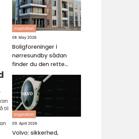
inspiration
08. May 2026
Boligforeninger i
nørresundby sådan
finder du den rette
lejebolig
d
f
 kan
 til
inspiration
kan
09. April 2026
Volvo: sikkerhed,