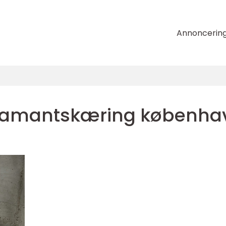
Annoncerin
iamantskæring københa