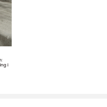
:
ng i