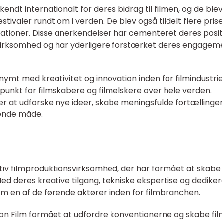
endt internationalt for deres bidrag til filmen, og de ble
mfestivaler rundt om i verden. De blev også tildelt flere pris
ationer. Disse anerkendelser har cementeret deres posit
irksomhed og har yderligere forstærket deres engageme
nymt med kreativitet og innovation inden for filmindustrie
punkt for filmskabere og filmelskere over hele verden.
er at udforske nye ideer, skabe meningsfulde fortællinge
ende måde.
ativ filmproduktionsvirksomhed, der har formået at skabe
Med deres kreative tilgang, tekniske ekspertise og dedike
om en af de førende aktører inden for filmbranchen.
on Film formået at udfordre konventionerne og skabe fil