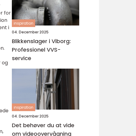
v
er for
ion
inspiration
nt i
04. December 2025
Blikkenslager i Viborg:
n.
Professionel VVS-
service
r og
inspiration
rede
04. December 2025
Det behøver du at vide
m,
om videoovervågning