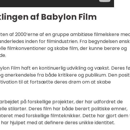
klingen af Babylon Film
arten af 2000’erne af en gruppe ambitiøse filmelskere me
anderledes inden for filmindustrien. Fra begyndelsen øns
elle filmkonventioner og skabe film, der kunne berøre og
de.
on Film haft en kontinuerlig udvikling og vækst. Deres f
g anerkendelse fra både kritikere og publikum. Den posit
vation til at fortsætte deres drøm om at skabe
bejdet på forskellige projekter, der har udfordret de
lle stilarter. Deres film har både berørt politiske emner,
eret med forskellige filmteknikker. Dette har gjort dem t
har hjulpet med at definere deres unikke identitet.