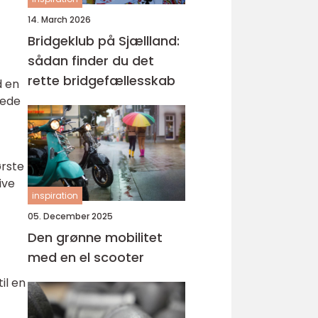
14. March 2026
Bridgeklub på Sjællland:
sådan finder du det
rette bridgefællesskab
d en
kede
ørste
ive
inspiration
05. December 2025
Den grønne mobilitet
med en el scooter
il en