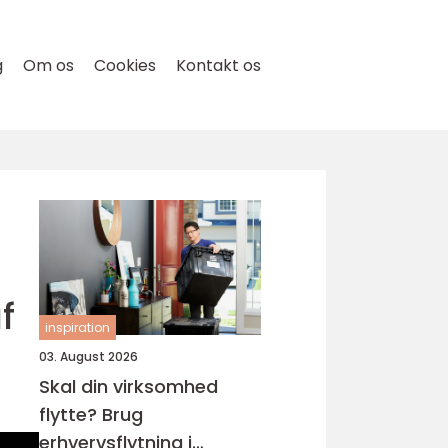
g
Om os
Cookies
Kontakt os
f
inspiration
03. August 2026
Skal din virksomhed
flytte? Brug
erhvervsflytning i