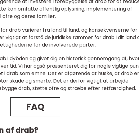
fgørende at investere i forebyggelse af drab for at reduc
ette kan omfatte offentlig oplysning, implementering af
 ofre og deres familier.
for drab varierer fra land til land, og konsekvenserne for
 vigtigt at forstå de juridiske rammer for drab i dit land 
ettighederne for de involverede parter.
drab i dybden og givet dig en historisk gennemgang af, hv
er tid. Vi har også præsenteret dig for nogle vigtige pu
ret i drab som emne. Det er afgørende at huske, at drab e
stor skade og smerte. Det er derfor vigtigt at arbejde
bygge drab, støtte ofre og stræbe efter retfærdighed.
FAQ
n af drab?