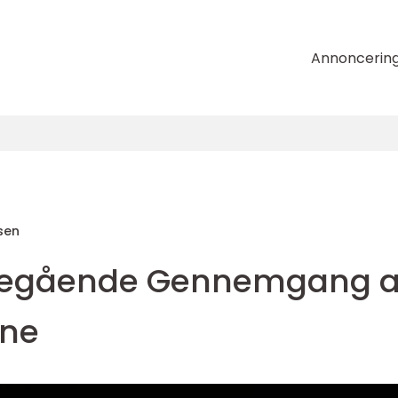
Annoncerin
sen
degående Gennemgang a
mne