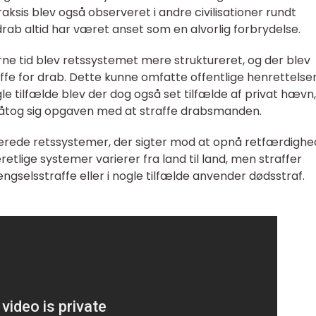
ksis blev også observeret i andre civilisationer rundt
 drab altid har været anset som en alvorlig forbrydelse.
rne tid blev retssystemet mere struktureret, og der blev
raffe for drab. Dette kunne omfatte offentlige henrettelser
gle tilfælde blev der dog også set tilfælde af privat hævn,
 påtog sig opgaven med at straffe drabsmanden.
erede retssystemer, der sigter mod at opnå retfærdighe
retlige systemer varierer fra land til land, men straffer
lsstraffe eller i nogle tilfælde anvender dødsstraf.