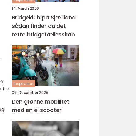
14. March 2026
Bridgeklub på Sjællland:
sådan finder du det
rette bridgefællesskab
r
re
inspiration
r for
05. December 2025
Den grønne mobilitet
og
med en el scooter