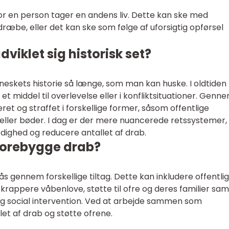
vor en person tager en andens liv. Dette kan ske med
dræbe, eller det kan ske som følge af uforsigtig opførsel
viklet sig historisk set?
eskets historie så længe, som man kan huske. I oldtiden
 et middel til overlevelse eller i konfliktsituationer. Genn
eret og straffet i forskellige former, såsom offentlige
 eller bøder. I dag er der mere nuancerede retssystemer,
dighed og reducere antallet af drab.
orebygge drab?
 gennem forskellige tiltag. Dette kan inkludere offentlig
krappere våbenlove, støtte til ofre og deres familier sam
 og social intervention. Ved at arbejde sammen som
et af drab og støtte ofrene.