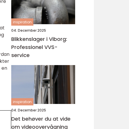
ere
inspiration
 at
04. December 2025
og
Blikkenslager i Viborg:
Professionel VVS-
ordan
service
nkter
r en
inspiration
04. December 2025
Det behøver du at vide
om videoovervågning