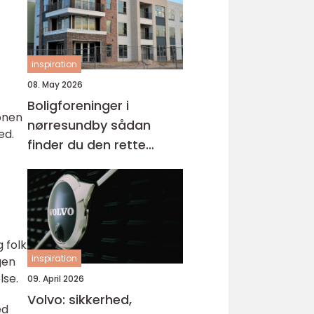
inspiration
08. May 2026
Boligforeninger i
ionen
nørresundby sådan
ed.
finder du den rette
lejebolig
 folk
inspiration
gen
lse.
09. April 2026
Volvo: sikkerhed,
ed