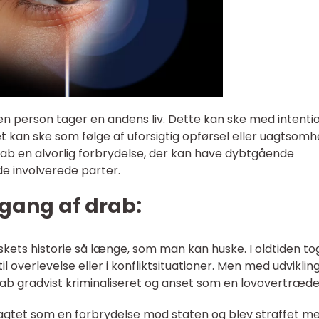
 en person tager en andens liv. Dette kan ske med intent
t kan ske som følge af uforsigtig opførsel eller uagtsomh
b en alvorlig forbrydelse, der kan have dybtgående
e involverede parter.
gang af drab:
ets historie så længe, som man kan huske. I oldtiden tog
il overlevelse eller i konfliktsituationer. Men med udviklin
ab gradvist kriminaliseret og anset som en lovovertræde
ragtet som en forbrydelse mod staten og blev straffet m