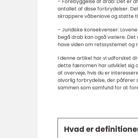
– Forebyggelse af drab: Det er a
antallet af disse forbrydelser. D
skrappere våbenlove og støtte til
– Juridiske konsekvenser: Lovene 
begå drab kan også variere. Det er
have viden om retssystemet og r
I denne artikel har vi udforsket 
dette fænomen har udviklet sig ov
at overveje, hvis du er interesse
alvorlig forbrydelse, der påfører 
sammen som samfund for at fore
Hvad er definitione