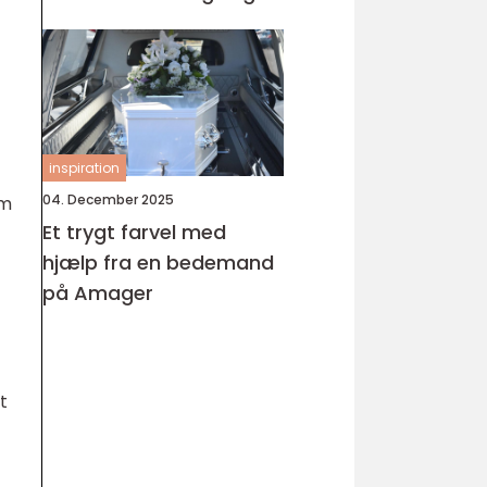
inspiration
04. December 2025
em
Et trygt farvel med
hjælp fra en bedemand
på Amager
t