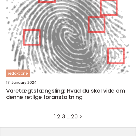
redaktionel
17. January 2024
Varetægtsfængsling: Hvad du skal vide om
denne retlige foranstaltning
1
2
3
…
20
>