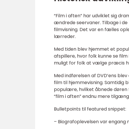
“Film i aften” har udviklet sig dr
ændrede seervaner. Tilbage i de t
filmvisning. Det var en fælles op
lærreder.
Med tiden blev hjemmet et popul
afspillere, hvor folk kunne se fil
muligt for folk at vælge præcis hv
Med indførelsen af DVD’ens blev 
film til hjemmevisning. Samtidig
populære, hvilket åbnede døren fo
“film i aften” endnu mere tilgæng
Bulletpoints til featured snippet:
– Biografoplevelsen var engang nøg