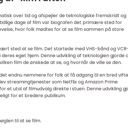
amatisk over tid og afspejler de teknologiske fremskridt og
idlige dage af film var biografen det primære sted for
levelse, hvor folk mødtes for at se film sammen på store
ært sted at se film. Det startede med VHS-bånd og VCR
m i deres eget hjem. Denne udvikling af teknologien gjorde 
ilken film de ønskede at se, og hvornår de ville se den.
det endnu nemmere for folk at få adgang til en bred vifte
 blev streamingtjenester som Netflix og Amazon Prime
r et utal af filmudvalg direkte i stuen. Denne udvikling g
eligt for et bredere publikum.
len til at se film.