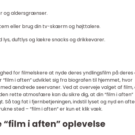
ør og aldersgrænser.
tem eller brug din tv-skærm og højttalere.
ys, duftlys og lækre snacks og drikkevarer.
ulighed for filmelskere at nyde deres yndlingsfilm på deres
film i aften” udviklet sig fra biografen til hjemmet, hvor
t med ændrede seervaner. Ved at overveje valget af film,
en rette atmosfære kan du sikre dig, at din “film i aften”
. Så tag fat i fjernbetjeningen, indstil lyset og nyd en aft
rukne sted – “film i aften” er kun et klik væk.
e “film i aften” oplevelse