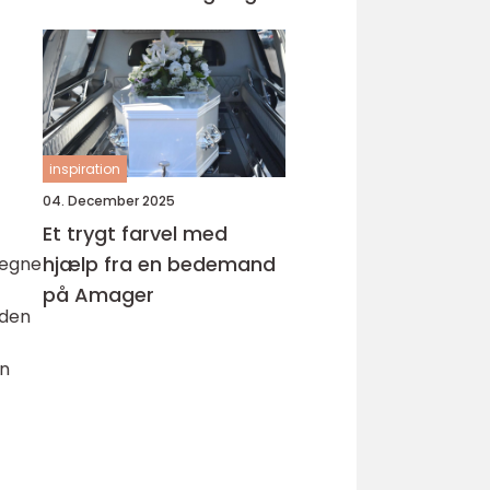
inspiration
04. December 2025
Et trygt farvel med
hjælp fra en bedemand
 egne
på Amager
 den
en