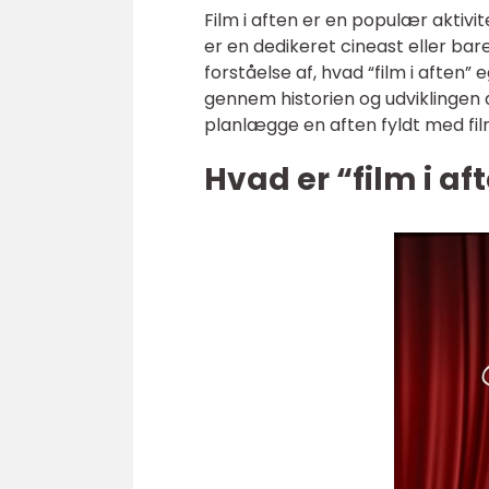
Film i aften er en populær aktivi
er en dedikeret cineast eller bar
forståelse af, hvad “film i aften”
gennem historien og udviklingen af
planlægge en aften fyldt med fil
Hvad er “film i af