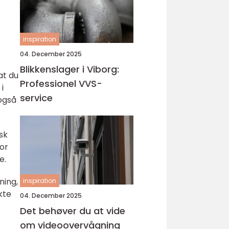
inspiration
04. December 2025
Blikkenslager i Viborg:
at du
Professionel VVS-
i
service
også
sk
or
e.
ning,
inspiration
kte
04. December 2025
Det behøver du at vide
om videoovervågning