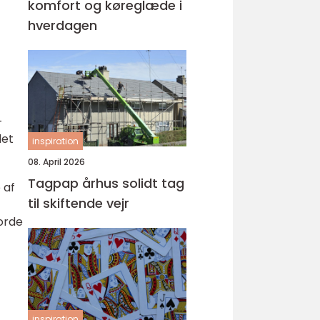
komfort og køreglæde i
hverdagen
-
det
inspiration
08. April 2026
Tagpap århus solidt tag
 af
til skiftende vejr
jorde
inspiration