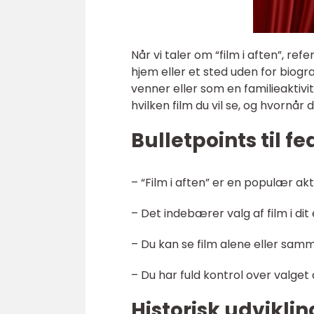
Når vi taler om “film i aften”, refe
hjem eller et sted uden for bio
venner eller som en familieaktivit
hvilken film du vil se, og hvornår d
Bulletpoints til f
– “Film i aften” er en populær akti
– Det indebærer valg af film i dit
– Du kan se film alene eller sa
– Du har fuld kontrol over valget 
Historisk udvikling