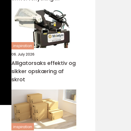
Holstebro
inspiration
06. July 2026
Alligatorsaks effektiv og
sikker opskæring af
skrot
inspiration