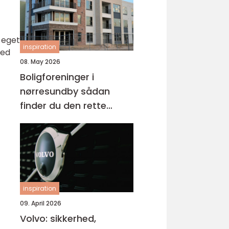
t eget
inspiration
med
08. May 2026
Boligforeninger i
nørresundby sådan
finder du den rette
lejebolig
inspiration
09. April 2026
Volvo: sikkerhed,