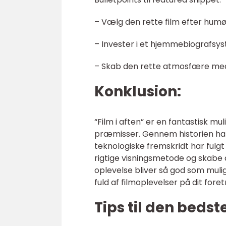
– Vælg den rette film efter hum
– Invester i et hjemmebiografsys
– Skab den rette atmosfære med l
Konklusion:
“Film i aften” er en fantastisk m
præmisser. Gennem historien har “
teknologiske fremskridt har fulg
rigtige visningsmetode og skabe d
oplevelse bliver så god som muligt
fuld af filmoplevelser på dit foret
Tips til den bedst