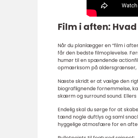
Film i aften: Hva
Når du planlægger en “film i aften”
får den bedste filmoplevelse. Førs
humør til en spændende actionfi
opmærksom på aldersgrænser, hv
Næste skridt er at vælge den rig
biograflignende fornemmelse, ka
skærm og surround sound. Ellers 
Endelig skal du sørge for at skab
tænd nogle duftlys og saml snacks
hyggelige atmosfære for en aften
Bulletpoints til featured snippet: