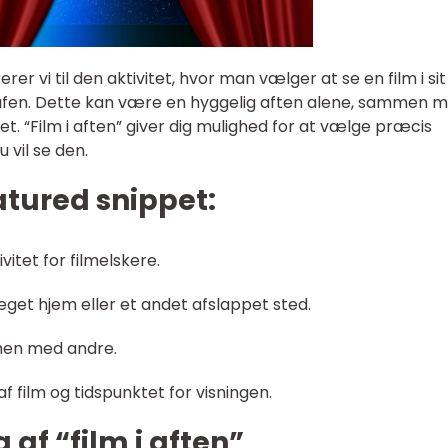
rerer vi til den aktivitet, hvor man vælger at se en film i si
grafen. Dette kan være en hyggelig aften alene, sammen 
et. “Film i aften” giver dig mulighed for at vælge præcis
u vil se den.
eatured snippet:
vitet for filmelskere.
 eget hjem eller et andet afslappet sted.
mmen med andre.
af film og tidspunktet for visningen.
 af “film i aften”