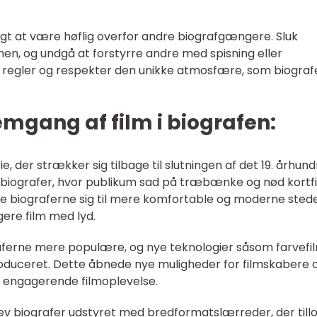
gtigt at være høflig overfor andre biografgængere. Sluk
lmen, og undgå at forstyrre andre med spisning eller
s regler og respekter den unikke atmosfære, som biograf
emgang af film i biografen:
ie, der strækker sig tilbage til slutningen af det 19. århun
må biografer, hvor publikum sad på træbænke og nød kortf
ede biograferne sig til mere komfortable og moderne stede
gere film med lyd.
raferne mere populære, og nye teknologier såsom farvefi
ntroduceret. Dette åbnede nye muligheder for filmskabere 
 engagerende filmoplevelse.
blev biografer udstyret med bredformatslærreder, der till