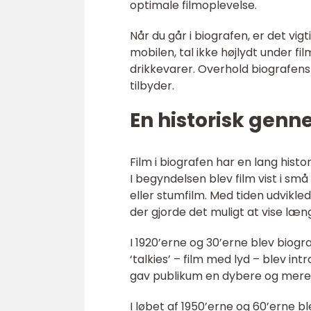
optimale filmoplevelse.
Når du går i biografen, er det vi
mobilen, tal ikke højlydt under fi
drikkevarer. Overhold biografen
tilbyder.
En historisk genn
Film i biografen har en lang histor
I begyndelsen blev film vist i s
eller stumfilm. Med tiden udvikl
der gjorde det muligt at vise læn
I 1920’erne og 30’erne blev biog
‘talkies’ – film med lyd – blev i
gav publikum en dybere og mere
I løbet af 1950’erne og 60’erne 