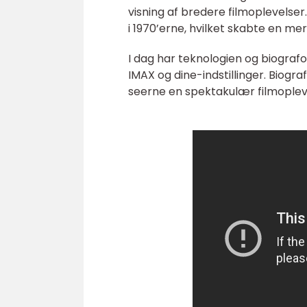
visning af bredere filmoplevelse
i 1970’erne, hvilket skabte en m
I dag har teknologien og biografo
IMAX og dine-indstillinger. Biogr
seerne en spektakulær filmople