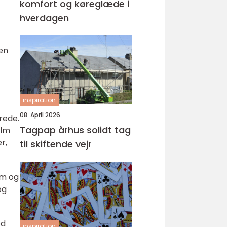
komfort og køreglæde i
hverdagen
en
inspiration
08. April 2026
drede.
Tagpap århus solidt tag
ilm
r,
til skiftende vejr
lm og
og
od
inspiration