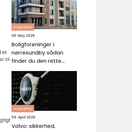
inspiration
08. May 2026
Boligforeninger i
d et
nørresundby sådan
r til
finder du den rette
lejebolig
inspiration
09. April 2026
gtigt
Volvo: sikkerhed,