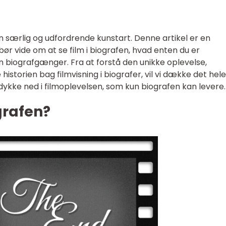
en særlig og udfordrende kunstart. Denne artikel er en
bør vide om at se film i biografen, hvad enten du er
n biografgænger. Fra at forstå den unikke oplevelse,
 historien bag filmvisning i biografer, vil vi dække det hele
 dykke ned i filmoplevelsen, som kun biografen kan levere.
grafen?