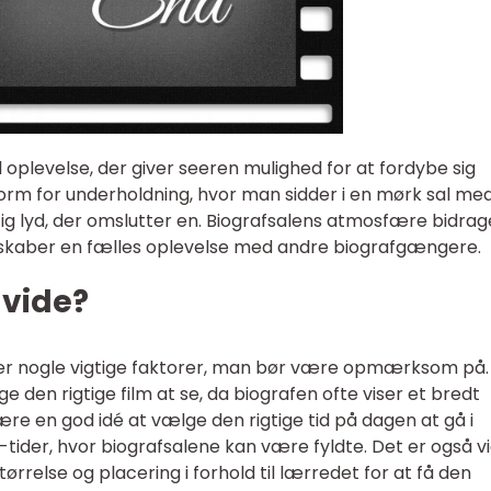
oplevelse, der giver seeren mulighed for at fordybe sig
 form for underholdning, hvor man sidder i en mørk sal me
tig lyd, der omslutter en. Biografsalens atmosfære bidrage
g skaber en fælles oplevelse med andre biografgængere.
 vide?
 der nogle vigtige faktorer, man bør være opmærksom på.
den rigtige film at se, da biografen ofte viser et bredt
re en god idé at vælge den rigtige tid på dagen at gå i
tider, hvor biografsalene kan være fyldte. Det er også vi
tørrelse og placering i forhold til lærredet for at få den