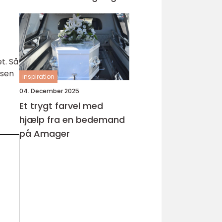
t. Så
rsen
inspiration
04. December 2025
Et trygt farvel med
hjælp fra en bedemand
på Amager