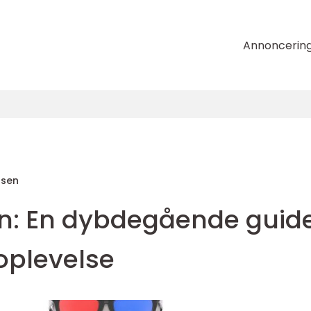
Annoncerin
nsen
fen: En dybdegående guid
moplevelse