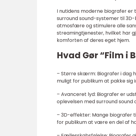
I nutidens moderne biografer er
surround sound-systemer til 3D-bi
atmosfære og stimulere alle sanse
streamingtjenester, hvilket har g
komforten af deres eget hjem.
Hvad Gør “Film i B
– Større skærm: Biografer i dag h
muligt for publikum at pakke sig in
– Avanceret lyd: Biografer er ud
oplevelsen med surround sound o
– 3D-effekter: Mange biografer til
for publikum at være en del af h
– Fællesskabsfølelse: Biografer 