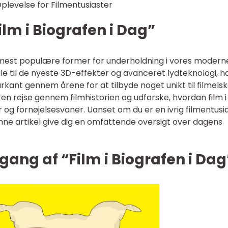
 Oplevelse for Filmentusiaster
Film i Biografen i Dag”
de mest populære former for underholdning i vores modern
le til de nyeste 3D-effekter og avanceret lydteknologi, h
rkant gennem årene for at tilbyde noget unikt til filmelsk
 en rejse gennem filmhistorien og udforske, hvordan film i
 og fornøjelsesvaner. Uanset om du er en ivrig filmentusi
denne artikel give dig en omfattende oversigt over dagens
ang af “Film i Biografen i Dag