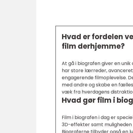
Hvad er fordelen ved
film derhjemme?
At gå i biografen giver en uni
har store lærreder, avanceret 
engagerende filmoplevelse. De
med andre og skabe en fælless
væk fra hverdagens distraktion
Hvad gør film i biog
Film i biografen i dag er spec
3D-effekter samt muligheden 
Biograferne tilbyder også en l