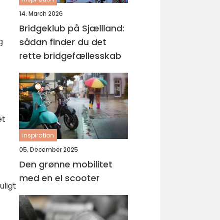
14. March 2026
t
Bridgeklub på Sjællland:
g
sådan finder du det
rette bridgefællesskab
et
inspiration
05. December 2025
Den grønne mobilitet
med en el scooter
uligt