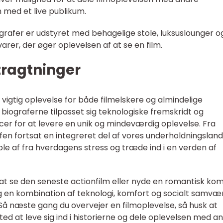
 med et live publikum.
grafer er udstyret med behagelige stole, luksuslounger o
arer, der øger oplevelsen af at se en film.
tragtninger
n vigtig oplevelse for både filmelskere og almindelige
iograferne tilpasset sig teknologiske fremskridt og
er for at levere en unik og mindeværdig oplevelse. Fra
grafen fortsat en integreret del af vores underholdningslan
ble af fra hverdagens stress og træde ind i en verden af
 at se den seneste actionfilm eller nyde en romantisk kom
ag en kombination af teknologi, komfort og socialt samvær
å næste gang du overvejer en filmoplevelse, så husk at
ted at leve sig ind i historierne og dele oplevelsen med an