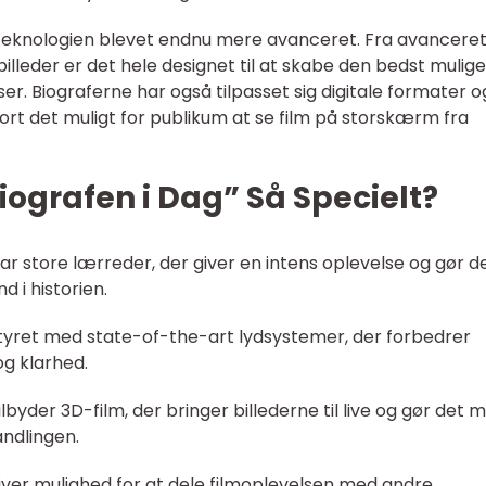
 teknologien blevet endnu mere avanceret. Fra avancere
lleder er det hele designet til at skabe den bedst mulige
r. Biograferne har også tilpasset sig digitale formater o
jort det muligt for publikum at se film på storskærm fra
iografen i Dag” Så Specielt?
ar store lærreder, der giver en intens oplevelse og gør d
d i historien.
styret med state-of-the-art lydsystemer, der forbedrer
g klarhed.
byder 3D-film, der bringer billederne til live og gør det m
andlingen.
giver mulighed for at dele filmoplevelsen med andre