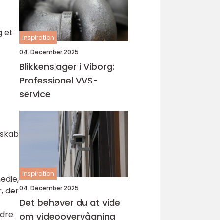
g et
inspiration
04. December 2025
Blikkenslager i Viborg:
Professionel VVS-
service
dskab
inspiration
edie,
04. December 2025
, der
Det behøver du at vide
dre.
om videoovervågning