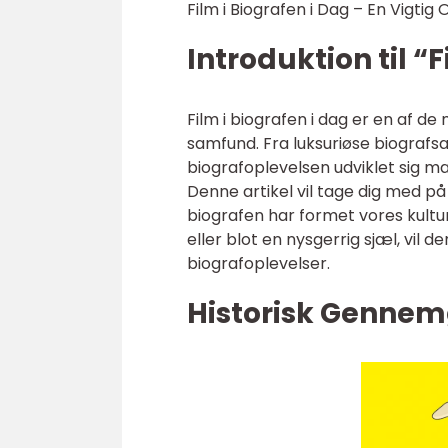
Film i Biografen i Dag – En Vigtig
Introduktion til “
Film i biografen i dag er en af 
samfund. Fra luksuriøse biografsa
biografoplevelsen udviklet sig ma
Denne artikel vil tage dig med på
biografen har formet vores kultur
eller blot en nysgerrig sjæl, vil 
biografoplevelser.
Historisk Gennemg