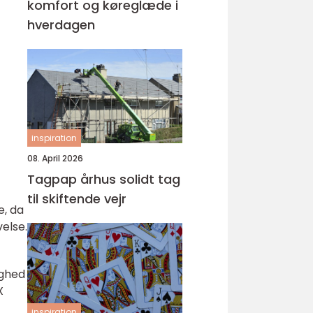
komfort og køreglæde i
hverdagen
inspiration
08. April 2026
Tagpap århus solidt tag
til skiftende vejr
e, da
velse.
ighed
X
inspiration