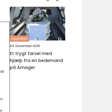
inspiration
04. December 2025
Et trygt farvel med
hjælp fra en bedemand
på Amager
pe
r,
et