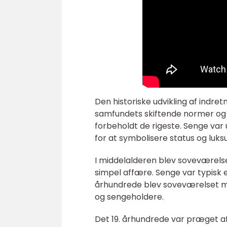
Den historiske udvikling af indre
samfundets skiftende normer og l
forbeholdt de rigeste. Senge va
for at symbolisere status og luksu
I middelalderen blev soveværelse
simpel affære. Senge var typisk e
århundrede blev soveværelset me
og sengeholdere.
Det 19. århundrede var præget af