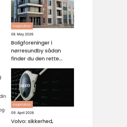
inspiration
08. May 2026
Boligforeninger i
e
nørresundby sådan
finder du den rette
lejebolig
g
din
inspiration
og
09. April 2026
Volvo: sikkerhed,