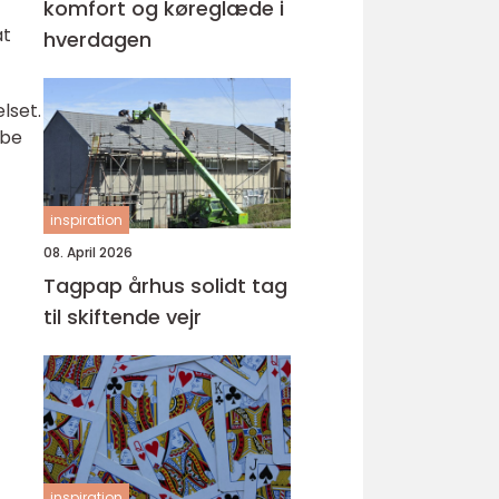
komfort og køreglæde i
at
hverdagen
lset.
abe
inspiration
08. April 2026
Tagpap århus solidt tag
til skiftende vejr
inspiration