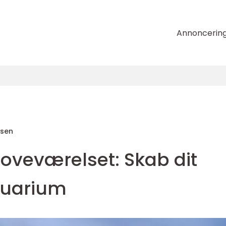
Annoncerin
nsen
soveværelset: Skab dit
uarium