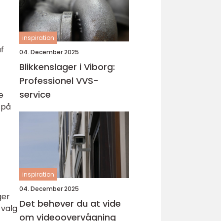
inspiration
af
04. December 2025
Blikkenslager i Viborg:
Professionel VVS-
service
e
 på
inspiration
04. December 2025
ger
Det behøver du at vide
 valg
om videoovervågning