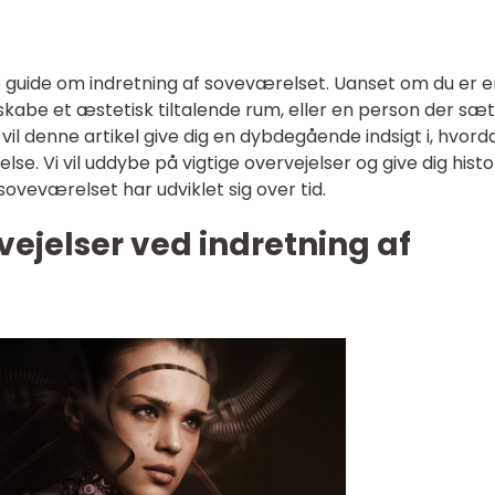
guide om indretning af soveværelset. Uanset om du er e
 skabe et æstetisk tiltalende rum, eller en person der sæ
 vil denne artikel give dig en dybdegående indsigt i, hvord
e. Vi vil uddybe på vigtige overvejelser og give dig histo
 soveværelset har udviklet sig over tid.
rvejelser ved indretning af