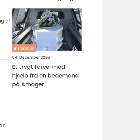
ng af
inspiration
04. December 2025
Et trygt farvel med
hjælp fra en bedemand
på Amager
den