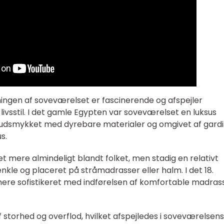
tningen af soveværelset er fascinerende og afspejler
ivsstil. I det gamle Egypten var soveværelset en luksus
r udsmykket med dyrebare materialer og omgivet af gard
s.
t mere almindeligt blandt folket, men stadig en relativt
nkle og placeret på stråmadrasser eller halm. I det 18.
re sofistikeret med indførelsen af komfortable madras
 storhed og overflod, hvilket afspejledes i soveværelsens