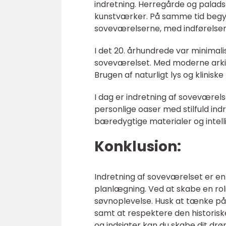
indretning. Herregårde og palads
kunstværker. På samme tid begynd
soveværelserne, med indførelsen 
I det 20. århundrede var minimal
soveværelset. Med moderne arkite
Brugen af naturligt lys og klinis
I dag er indretning af soveværel
personlige oaser med stilfuld in
bæredygtige materialer og intell
Konklusion:
Indretning af soveværelset er en
planlægning. Ved at skabe en ro
søvnoplevelse. Husk at tænke på
samt at respektere den historisk
og indsigter kan du skabe dit 