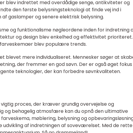
er blev indrettet med overdådige senge, antikviteter og
te den første belysningsteknologi at finde vej ind i
af gaslamper og senere elektrisk belysning.
isme og funktionalisme nøgleordene inden for indretning 
ktur og design blev enkelhed og effektivitet prioriteret.
ke farveskemaer blev populære trends.
set blevet mere individualiseret. Mennesker søger at skab
dretning, der fremmer en god søvn. Der er også øget fokus
igente teknologier, der kan forbedre søvnkvaliteten.
 vigtig proces, der kræver grundig overvejelse og
lig og behagelig atmosfære kan du opnå den ultimative
 farveskema, møblering, belysning og opbevaringsløsnin
e udvikling af indretningen af soveværelset. Med de rette
drømmesanktuarium. Så go drømmeland!