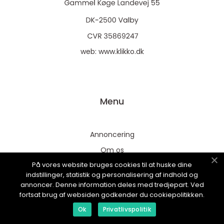
web:
www.klikko.dk
Menu
Annoncering
Om os
På vores website bruges cookies til at huske dine
Cookies
indstillinger, statistik og personalisering af indhold og
Kontakt os
annoncer. Denne information deles med tredjepart. Ved
fortsat brug af websiden godkender du cookiepolitikken.
Sitemap
Ok
Privatlivspolitik